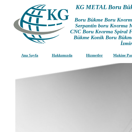
KG METAL Boru Bük
Boru Bükme Boru Kıvır
Serpantin boru Kıvırma 
CNC Boru Kıvırma Spiral 
Bükme Konik Boru Bükme 
İzmi
Ana Sayfa
Hakkımızda
Hizmetler
Makine Pa