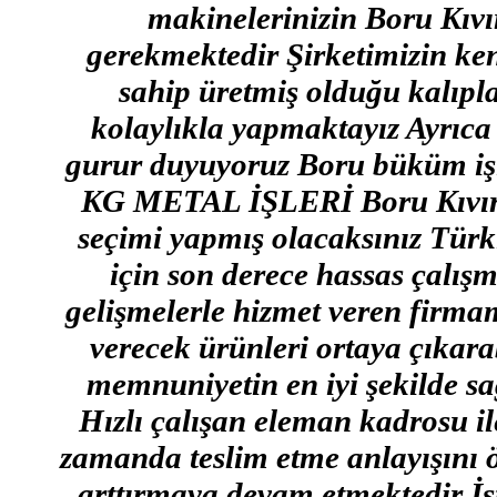
makinelerinizin Boru Kıvı
gerekmektedir Şirketimizin ken
sahip üretmiş olduğu kalıpl
kolaylıkla yapmaktayız Ayrıca
gurur duyuyoruz Boru büküm işi i
KG METAL İŞLERİ Boru Kıvırma
seçimi yapmış olacaksınız Türki
için son derece hassas çalışm
gelişmelerle hizmet veren firmam
verecek ürünleri ortaya çıkara
memnuniyetin en iyi şekilde s
Hızlı çalışan eleman kadrosu il
zamanda teslim etme anlayışını ö
arttırmaya devam etmektedir İs