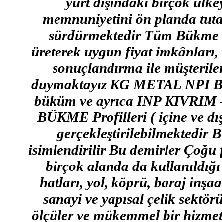
yurt dışındaki birçok ülke
memnuniyetini ön planda tutar
sürdürmektedir Tüm Bükme iş
üreterek uygun fiyat imkânları, 
sonuçlandırma ile müşterile
duymaktayız KG METAL NPI B
büküm ve ayrıca INP KIVR
BÜKME Profilleri ( içine ve dı
gerçekleştirilebilmektedir 
isimlendirilir Bu demirler Çoğu
birçok alanda da kullanıldığı
hatları, yol, köprü, baraj inşaa
sanayi ve yapısal çelik sektör
ölçüler ve mükemmel bir hizmet