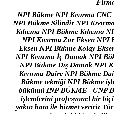
Firma
NPI Bükme NPI Kıvırma CNC N
NPI Bükme Silindir NPI Kıvır
Kılıcına NPI Bükme Kılıcına 
NPI Kıvırma Zor Eksen NPI 
Eksen NPI Bükme Kolay Ekse
NPI Kıvırma İç Damak NPI Bü
NPI Bükme Dış Damak NPI Kı
Kıvırma Daire NPI Bükme Dai
Bükme tekniği NPI Bükme işle
bükümü INP BÜKME– UNP BÜ
işlemlerini profesyonel bir biç
yakın hata ile hizmet veririz Tü