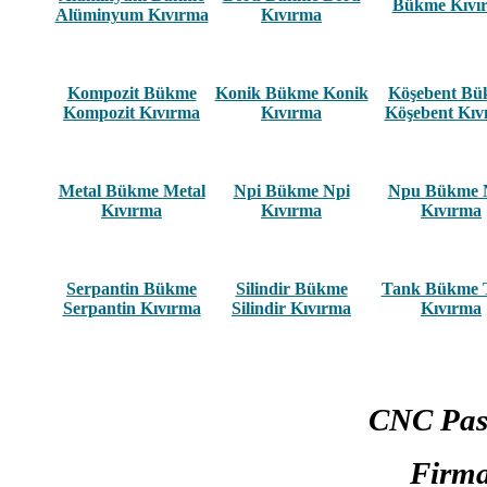
Bükme Kıvı
Alüminyum Kıvırma
Kıvırma
Kompozit Bükme
Konik Bükme Konik
Köşebent B
Kompozit Kıvırma
Kıvırma
Köşebent Kıv
Metal Bükme Metal
Npi Bükme Npi
Npu Bükme 
Kıvırma
Kıvırma
Kıvırma
Serpantin Bükme
Silindir Bükme
Tank Bükme 
Serpantin Kıvırma
Silindir Kıvırma
Kıvırma
CNC Pas
Firma