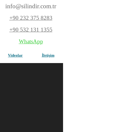
info@silindir.com
.tr
+90 232 375 8283
+90 532 131 1355
WhatsApp
Videolar
İletişim